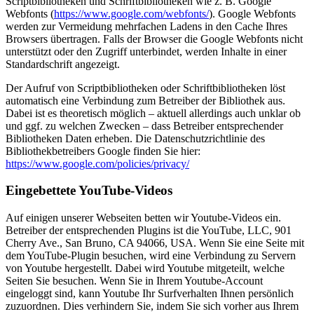
Scriptbibliotheken und Schriftbibliotheken wie z. B. Google
Webfonts (
https://www.google.com/webfonts/
). Google Webfonts
werden zur Vermeidung mehrfachen Ladens in den Cache Ihres
Browsers übertragen. Falls der Browser die Google Webfonts nicht
unterstützt oder den Zugriff unterbindet, werden Inhalte in einer
Standardschrift angezeigt.
Der Aufruf von Scriptbibliotheken oder Schriftbibliotheken löst
automatisch eine Verbindung zum Betreiber der Bibliothek aus.
Dabei ist es theoretisch möglich – aktuell allerdings auch unklar ob
und ggf. zu welchen Zwecken – dass Betreiber entsprechender
Bibliotheken Daten erheben. Die Datenschutzrichtlinie des
Bibliothekbetreibers Google finden Sie hier:
https://www.google.com/policies/privacy/
Eingebettete YouTube-Videos
Auf einigen unserer Webseiten betten wir Youtube-Videos ein.
Betreiber der entsprechenden Plugins ist die YouTube, LLC, 901
Cherry Ave., San Bruno, CA 94066, USA. Wenn Sie eine Seite mit
dem YouTube-Plugin besuchen, wird eine Verbindung zu Servern
von Youtube hergestellt. Dabei wird Youtube mitgeteilt, welche
Seiten Sie besuchen. Wenn Sie in Ihrem Youtube-Account
eingeloggt sind, kann Youtube Ihr Surfverhalten Ihnen persönlich
zuzuordnen. Dies verhindern Sie, indem Sie sich vorher aus Ihrem