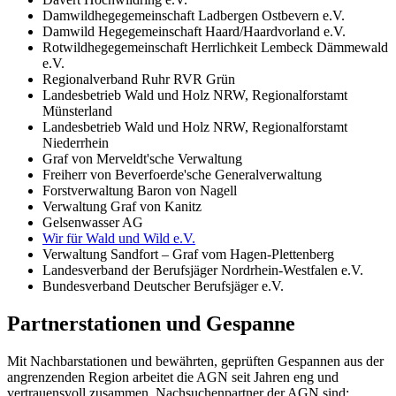
Damwildhegegemeinschaft Ladbergen Ostbevern e.V.
Damwild Hegegemeinschaft Haard/Haardvorland e.V.
Rotwildhegegemeinschaft Herrlichkeit Lembeck Dämmewald
e.V.
Regionalverband Ruhr RVR Grün
Landesbetrieb Wald und Holz NRW, Regionalforstamt
Münsterland
Landesbetrieb Wald und Holz NRW, Regionalforstamt
Niederrhein
Graf von Merveldt'sche Verwaltung
Freiherr von Beverfoerde'sche Generalverwaltung
Forstverwaltung Baron von Nagell
Verwaltung Graf von Kanitz
Gelsenwasser AG
Wir für Wald und Wild e.V.
Verwaltung Sandfort – Graf vom Hagen-Plettenberg
Landesverband der Berufsjäger Nordrhein-Westfalen e.V.
Bundesverband Deutscher Berufsjäger e.V.
Partnerstationen und Gespanne
Mit Nachbarstationen und bewährten, geprüften Gespannen aus der
angrenzenden Region arbeitet die AGN seit Jahren eng und
vertrauensvoll zusammen. Nachsuchenpartner der AGN sind: